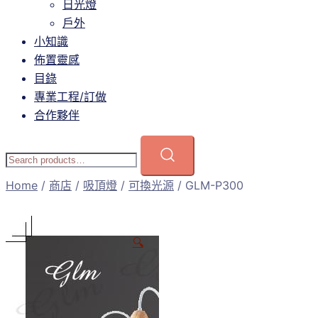
日光燈
戶外
小知識
佈置靈感
目錄
專業工程/訂做
合作夥伴
Home
/
商店
/
吸頂燈
/
可換光源
/ GLM-P300
🔍