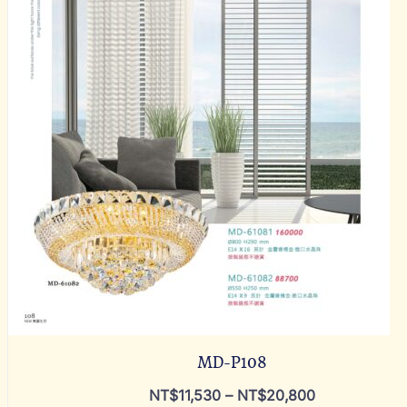
MD-P108
NT$
11,530
–
NT$
20,800