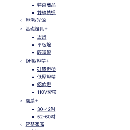
特惠商品
雙線軌道
燈泡/光源
基礎燈具
崁燈
平板燈
輕鋼架
鋁條/燈帶
硅膠燈帶
低壓燈帶
鋁條燈
110V燈帶
風扇
30-42吋
52-60吋
智慧家庭