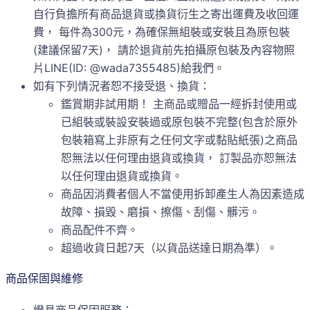
自行負擔所有商品退貨或換貨衍生之寄出運費及收回運
費， 每件為300元，為確保無組裝或安裝且為原包裝
(建議保留7天)， 請於退貨前先拍攝原包裝及內容物照
片LINE(ID: @wada7355485)給我們。
如有下列情況者恕不接受退、換貨：
鑑賞期非試用期！ 主商品或贈品一經拆封使用或
已組裝或裝設安裝過或原包裝不完整(包含於原外
包裝箱寫上非原有之任何文字或黏貼紙張)之商品
恕無法以任何理由退貨或換貨， 訂製品亦恕無法
以任何理由退貨或換貨。
商品因消費者個人不當使用拆卸產生人為因素造成
故障、損毀、磨損、擦傷、刮傷、髒污。
商品配件不齊。
超過收貨日起7天（以貨品送達日期為準）。
商品保固與維修
燈具商品保固服務：