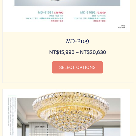
MD-P109
NT$
15,990
–
NT$
20,630
SELECT OPTIONS