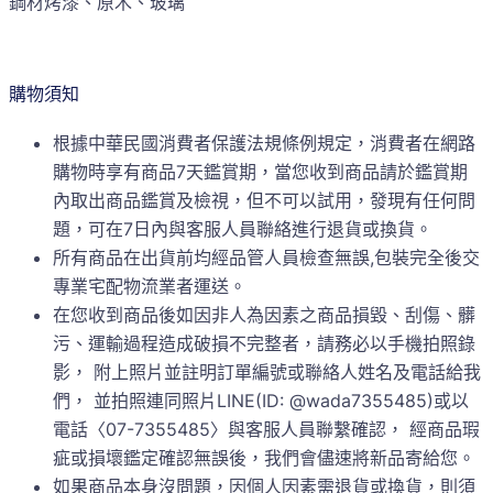
鋼材烤漆、原木、玻璃
購物須知
根據中華民國消費者保護法規條例規定，消費者在網路
購物時享有商品7天鑑賞期，當您收到商品請於鑑賞期
內取出商品鑑賞及檢視，但不可以試用，發現有任何問
題，可在7日內與客服人員聯絡進行退貨或換貨。
所有商品在出貨前均經品管人員檢查無誤,包裝完全後交
專業宅配物流業者運送。
在您收到商品後如因非人為因素之商品損毀、刮傷、髒
污、運輸過程造成破損不完整者，請務必以手機拍照錄
影， 附上照片並註明訂單編號或聯絡人姓名及電話給我
們， 並拍照連同照片LINE(ID: @wada7355485)或以
電話〈07-7355485〉與客服人員聯繫確認， 經商品瑕
疵或損壞鑑定確認無誤後，我們會儘速將新品寄給您。
如果商品本身沒問題，因個人因素需退貨或換貨，則須