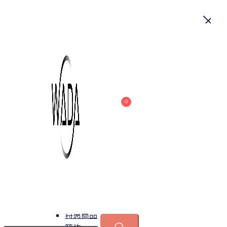
首頁
關於我們
商品
0
吊燈
特惠商品
小型吊燈
中大型吊燈
長形吊燈
水晶
緯達燈飾
緯達燈飾企業行
可換光源
吸頂燈
特惠商品