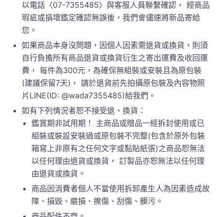
以電話〈07-7355485〉與客服人員聯繫確認， 經商品
瑕疵或損壞鑑定確認無誤後，我們會儘速將新品寄給
您。
如果商品本身沒問題，因個人因素需退貨或換貨，則須
自行負擔所有商品退貨或換貨衍生之寄出運費及收回運
費， 每件為300元，為確保無組裝或安裝且為原包裝
(建議保留7天)， 請於退貨前先拍攝原包裝及內容物照
片LINE(ID: @wada7355485)給我們。
如有下列情況者恕不接受退、換貨：
鑑賞期非試用期！ 主商品或贈品一經拆封使用或已
組裝或裝設安裝過或原包裝不完整(包含於原外包裝
箱寫上非原有之任何文字或黏貼紙張)之商品恕無法
以任何理由退貨或換貨， 訂製品亦恕無法以任何理
由退貨或換貨。
商品因消費者個人不當使用拆卸產生人為因素造成故
障、損毀、磨損、擦傷、刮傷、髒污。
商品配件不齊。