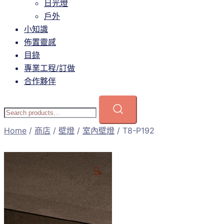
日光燈
戶外
小知識
佈置靈感
目錄
專業工程/訂做
合作夥伴
Home
/
商店
/
壁燈
/
室內壁燈
/ T8-P192
🔍