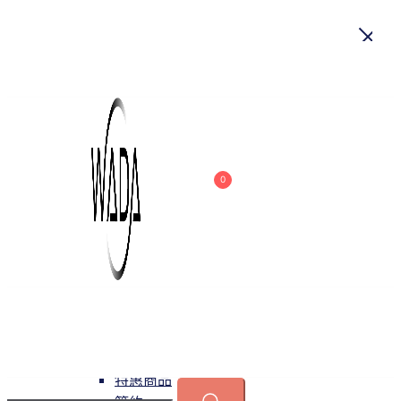
首頁
關於我們
商品
0
吊燈
特惠商品
小型吊燈
中大型吊燈
長形吊燈
水晶
緯達燈飾
緯達燈飾企業行
可換光源
吸頂燈
特惠商品