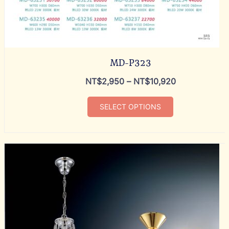
MD-P323
NT$
2,950
–
NT$
10,920
SELECT OPTIONS