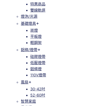
特惠商品
雙線軌道
燈泡/光源
基礎燈具
崁燈
平板燈
輕鋼架
鋁條/燈帶
硅膠燈帶
低壓燈帶
鋁條燈
110V燈帶
風扇
30-42吋
52-60吋
智慧家庭