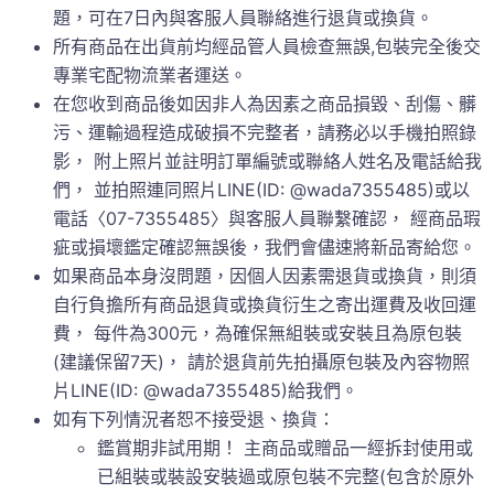
題，可在7日內與客服人員聯絡進行退貨或換貨。
所有商品在出貨前均經品管人員檢查無誤,包裝完全後交
專業宅配物流業者運送。
在您收到商品後如因非人為因素之商品損毀、刮傷、髒
污、運輸過程造成破損不完整者，請務必以手機拍照錄
影， 附上照片並註明訂單編號或聯絡人姓名及電話給我
們， 並拍照連同照片LINE(ID: @wada7355485)或以
電話〈07-7355485〉與客服人員聯繫確認， 經商品瑕
疵或損壞鑑定確認無誤後，我們會儘速將新品寄給您。
如果商品本身沒問題，因個人因素需退貨或換貨，則須
自行負擔所有商品退貨或換貨衍生之寄出運費及收回運
費， 每件為300元，為確保無組裝或安裝且為原包裝
(建議保留7天)， 請於退貨前先拍攝原包裝及內容物照
片LINE(ID: @wada7355485)給我們。
如有下列情況者恕不接受退、換貨：
鑑賞期非試用期！ 主商品或贈品一經拆封使用或
已組裝或裝設安裝過或原包裝不完整(包含於原外