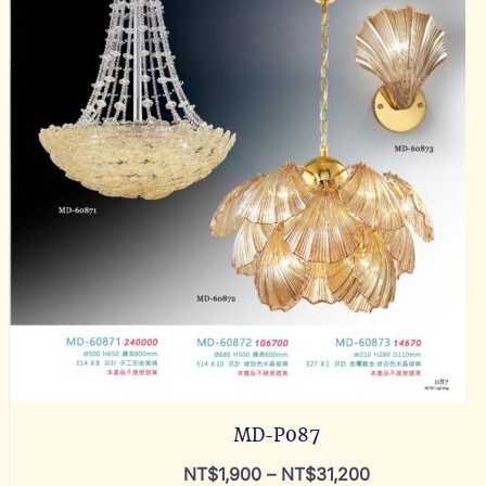
MD-P087
NT$
1,900
–
NT$
31,200