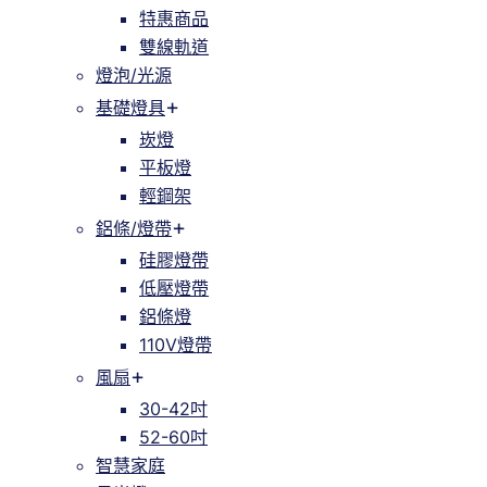
特惠商品
雙線軌道
燈泡/光源
基礎燈具
崁燈
平板燈
輕鋼架
鋁條/燈帶
硅膠燈帶
低壓燈帶
鋁條燈
110V燈帶
風扇
30-42吋
52-60吋
智慧家庭