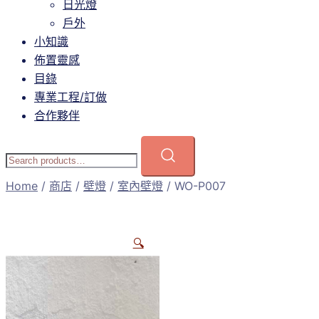
日光燈
戶外
小知識
佈置靈感
目錄
專業工程/訂做
合作夥伴
Home
/
商店
/
壁燈
/
室內壁燈
/ WO-P007
🔍