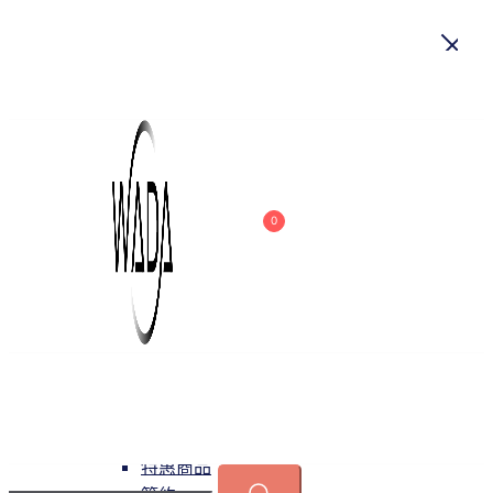
首頁
關於我們
商品
0
吊燈
特惠商品
小型吊燈
中大型吊燈
長形吊燈
水晶
緯達燈飾
緯達燈飾企業行
可換光源
吸頂燈
特惠商品