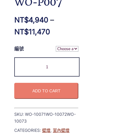
WO-P007
NT$
4,940
–
NT$
11,470
編號
ADD TO CART
SKU:
WO-10071WO-10072WO-
10073
CATEGORIES:
壁燈
,
室內壁燈