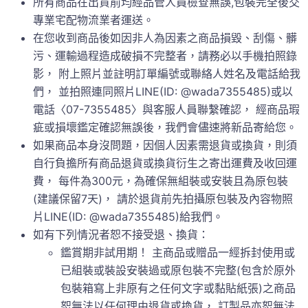
所有商品在出貨前均經品管人員檢查無誤,包裝完全後交
專業宅配物流業者運送。
在您收到商品後如因非人為因素之商品損毀、刮傷、髒
污、運輸過程造成破損不完整者，請務必以手機拍照錄
影， 附上照片並註明訂單編號或聯絡人姓名及電話給我
們， 並拍照連同照片LINE(ID: @wada7355485)或以
電話〈07-7355485〉與客服人員聯繫確認， 經商品瑕
疵或損壞鑑定確認無誤後，我們會儘速將新品寄給您。
如果商品本身沒問題，因個人因素需退貨或換貨，則須
自行負擔所有商品退貨或換貨衍生之寄出運費及收回運
費， 每件為300元，為確保無組裝或安裝且為原包裝
(建議保留7天)， 請於退貨前先拍攝原包裝及內容物照
片LINE(ID: @wada7355485)給我們。
如有下列情況者恕不接受退、換貨：
鑑賞期非試用期！ 主商品或贈品一經拆封使用或
已組裝或裝設安裝過或原包裝不完整(包含於原外
包裝箱寫上非原有之任何文字或黏貼紙張)之商品
恕無法以任何理由退貨或換貨， 訂製品亦恕無法