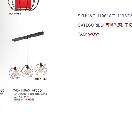
SKU:
WO-11961WO-11962
CATEGORIES:
可換光源
,
吊
TAG:
WOW