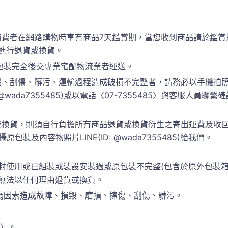
消費者在網路購物時享有商品7天鑑賞期，當您收到商品請於鑑賞
進行退貨或換貨。
包裝完全後交專業宅配物流業者運送。
、刮傷、髒污、運輸過程造成破損不完整者，請務必以手機拍照
 @wada7355485)或以電話〈07-7355485〉與客服人
換貨，則須自行負擔所有商品退貨或換貨衍生之寄出運費及收回運
包裝及內容物照片LINE(ID: @wada7355485)給我們。
封使用或已組裝或裝設安裝過或原包裝不完整(包含於原外包裝
恕無法以任何理由退貨或換貨。
為因素造成故障、損毀、磨損、擦傷、刮傷、髒污。
準）。