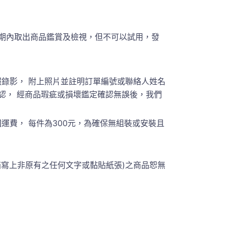
期內取出商品鑑賞及檢視，但不可以試用，發
錄影， 附上照片並註明訂單編號或聯絡人姓名
員聯繫確認， 經商品瑕疵或損壞鑑定確認無誤後，我們
費， 每件為300元，為確保無組裝或安裝且
箱寫上非原有之任何文字或黏貼紙張)之商品恕無