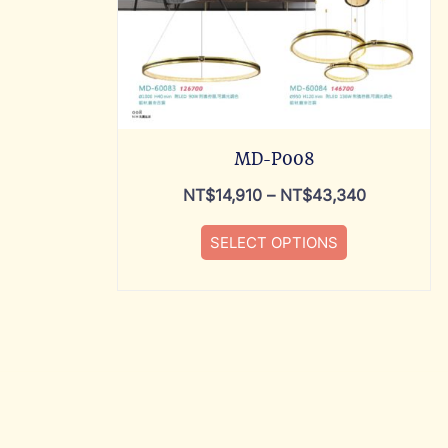
MD-P008
NT$
14,910
–
NT$
43,340
SELECT OPTIONS