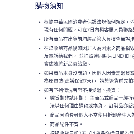
購物須知
根據中華民國消費者保護法規條例規定，
現有任何問題，可在7日內與客服人員聯絡
所有商品在出貨前均經品管人員檢查無誤,
在您收到商品後如因非人為因素之商品損毀
及電話給我們， 並拍照連同照片LINE(ID:
會儘速將新品寄給您。
如果商品本身沒問題，因個人因素需退貨或
為原包裝(建議保留7天)， 請於退貨前先拍攝原
如有下列情況者恕不接受退、換貨：
鑑賞期非試用期！ 主商品或贈品一經拆
法以任何理由退貨或換貨， 訂製品亦
商品因消費者個人不當使用拆卸產生人
商品配件不齊。
超過收貨日起7天（以貨品送達日期為