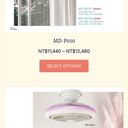
MD-P010
NT$
11,440
–
NT$
12,480
SELECT OPTIONS