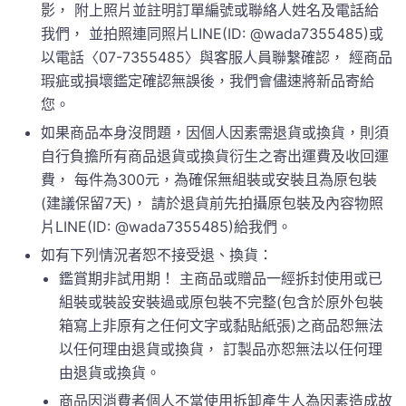
影， 附上照片並註明訂單編號或聯絡人姓名及電話給
我們， 並拍照連同照片LINE(ID: @wada7355485)或
以電話〈07-7355485〉與客服人員聯繫確認， 經商品
瑕疵或損壞鑑定確認無誤後，我們會儘速將新品寄給
您。
如果商品本身沒問題，因個人因素需退貨或換貨，則須
自行負擔所有商品退貨或換貨衍生之寄出運費及收回運
費， 每件為300元，為確保無組裝或安裝且為原包裝
(建議保留7天)， 請於退貨前先拍攝原包裝及內容物照
片LINE(ID: @wada7355485)給我們。
如有下列情況者恕不接受退、換貨：
鑑賞期非試用期！ 主商品或贈品一經拆封使用或已
組裝或裝設安裝過或原包裝不完整(包含於原外包裝
箱寫上非原有之任何文字或黏貼紙張)之商品恕無法
以任何理由退貨或換貨， 訂製品亦恕無法以任何理
由退貨或換貨。
商品因消費者個人不當使用拆卸產生人為因素造成故