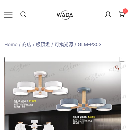
0
緯達燈飾
緯達燈飾企業行
Home
/
商店
/
吸頂燈
/
可換光源
/ GLM-P303
🔍