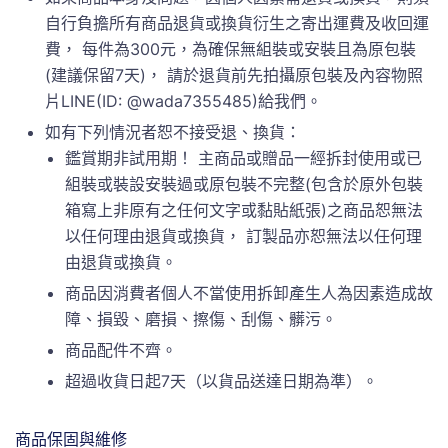
自行負擔所有商品退貨或換貨衍生之寄出運費及收回運
費， 每件為300元，為確保無組裝或安裝且為原包裝
(建議保留7天)， 請於退貨前先拍攝原包裝及內容物照
片LINE(ID: @wada7355485)給我們。
如有下列情況者恕不接受退、換貨：
鑑賞期非試用期！ 主商品或贈品一經拆封使用或已
組裝或裝設安裝過或原包裝不完整(包含於原外包裝
箱寫上非原有之任何文字或黏貼紙張)之商品恕無法
以任何理由退貨或換貨， 訂製品亦恕無法以任何理
由退貨或換貨。
商品因消費者個人不當使用拆卸產生人為因素造成故
障、損毀、磨損、擦傷、刮傷、髒污。
商品配件不齊。
超過收貨日起7天（以貨品送達日期為準）。
商品保固與維修