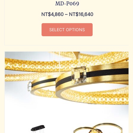
MD-P069
NT$
4,860
–
NT$
16,640
SELECT OPTIONS