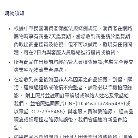
購物須知
根據中華民國消費者保護法規條例規定，消費者在網路
購物時享有商品7天鑑賞期，當您收到商品請於鑑賞期
內取出商品鑑賞及檢視，但不可以試用，發現有任何問
題，可在7日內與客服人員聯絡進行退貨或換貨。
所有商品在出貨前均經品管人員檢查無誤,包裝完全後交
專業宅配物流業者運送。
在您收到商品後如因非人為因素之商品損毀、刮傷、髒
污、運輸過程造成破損不完整者，請務必以手機拍照錄
影， 附上照片並註明訂單編號或聯絡人姓名及電話給
我們， 並拍照連同照片LINE(ID: @wada7355485)或
以電話〈07-7355485〉與客服人員聯繫確認， 經商品
瑕疵或損壞鑑定確認無誤後，我們會儘速將新品寄給
您。
如果商品本身沒問題，因個人因素需退貨或換貨，則須