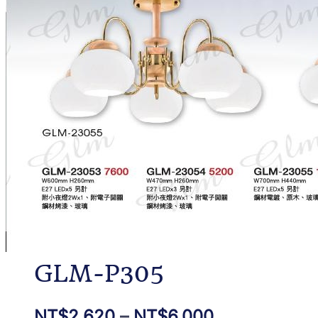
GLM-P305
NT$
2,620
–
NT$
6,000