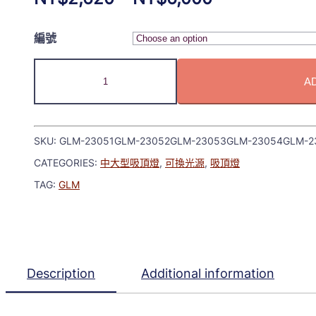
編號
A
SKU:
GLM-23051GLM-23052GLM-23053GLM-23054GLM-2
CATEGORIES:
中大型吸頂燈
,
可換光源
,
吸頂燈
TAG:
GLM
Description
Additional information