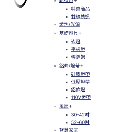
軌道燈
軌道燈
特惠商品
特惠商品
雙線軌道
緯達燈飾
緯達燈飾企業行
雙線軌道
燈泡/光源
燈泡/光源
基礎燈具
基礎燈具
崁燈
崁燈
平板燈
平板燈
輕鋼架
輕鋼架
鋁條/燈帶
鋁條/燈帶
硅膠燈帶
硅膠燈帶
低壓燈帶
低壓燈帶
鋁條燈
鋁條燈
110V燈帶
110V燈帶
風扇
風扇
30-42吋
30-42吋
52-60吋
52-60吋
智慧家庭