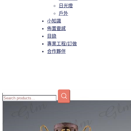
智慧家庭
日光燈
日光燈
戶外
戶外
小知識
小知識
佈置靈感
佈置靈感
目錄
目錄
專業工程/訂做
專業工程/訂做
合作夥伴
合作夥伴
Home
/
商店
/
吸頂燈
/
可換光源
/ GLM-P305